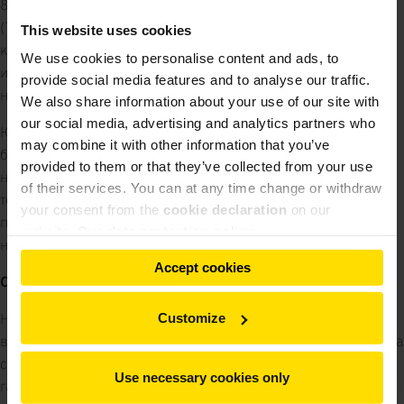
8-10 Закона Германии о средствах массовой информации
(TMG) поставщики услуг не обязаны постоянно
This website uses cookies
контролировать предоставленную или хранимую
We use cookies to personalise content and ads, to
информацию или искать доказательства, указывающие на
provide social media features and to analyse our traffic.
незаконную деятельность.
We also share information about your use of our site with
our social media, advertising and analytics partners who
Юридические обязательства по удалению информации или
may combine it with other information that you’ve
блокировке использования информации остаются
provided to them or that they’ve collected from your use
неизменными. В этом случае ответственность возможна
of their services. You can at any time change or withdraw
только, если становится известно о конкретном
your consent from the
cookie declaration
on our
правонарушении. Незаконное содержание будет
website.
Our data protection policy
немедленно удалено, как только мы узнаем о нем.
Accept cookies
Ответственность за ссылки
Customize
Наше предложение включает в себя ссылки на внешние
веб-сайты третьих сторон. Мы не имеем никакого влияния на
содержание этих веб-сайтов, поэтому не можем
Use necessary cookies only
гарантировать их содержание. Поставщики или