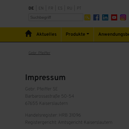
DE
|
EN
|
FR
|
ES
|
RU
|
PT
Aktuelles
Produkte
Anwendungsbe
Gebr. Pfeiffer
Impressum
Gebr. Pfeiffer SE
Barbarossastraße 50-54
67655 Kaiserslautern
Handelsregister: HRB 31096
Registergericht: Amtsgericht Kaiserslautern