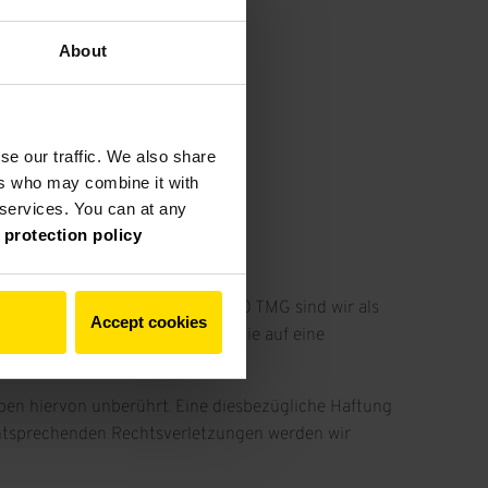
About
nehmen.
se our traffic. We also share
ers who may combine it with
r services. You can at any
 protection policy
 verantwortlich. Nach §§ 8 bis 10 TMG sind wir als
Accept cookies
r nach Umständen zu forschen, die auf eine
en hiervon unberührt. Eine diesbezügliche Haftung
entsprechenden Rechtsverletzungen werden wir