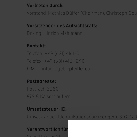
Vertreten durch:
Vorstand: Mathias Dülfer (Chairman), Christoph Geu
Vorsitzender des Aufsichtsrats:
Dr.-Ing. Hinrich Mählmann
Kontakt:
Telefon: +49 (631) 4161-0
Telefax: +49 (631) 4161-290
E-Mail:
info(at)gebr-pfeiffer.com
Postadresse:
Postfach 3080
67618 Kaiserslautern
Umsatzsteuer-ID:
Umsatzsteuer-Identifikationsnummer gemäß §27 a 
Verantwortlich für den Inhalt nach § 55 Abs. 2 R