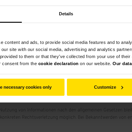
Details
ngsstelle
ilegungsverfahren vor einer Verbraucherschlichtungsstelle teilzu
e content and ads, to provide social media features and to analy
 our site with our social media, advertising and analytics partn
 provided to them or that they’ve collected from your use of thei
imer)
r consent from the
cookie declaration
on our website.
Our data
r eigene Inhalte auf diesen Seiten nach den allgemeinen Gesetzen
e necessary cookies only
Customize
telte oder gespeicherte fremde Informationen zu überwachen ode
Nutzung von Informationen nach den allgemeinen Gesetzen bleib
er konkreten Rechtsverletzung möglich. Bei Bekanntwerden von 