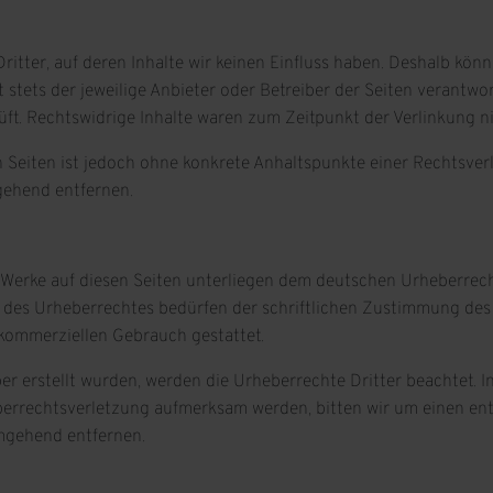
itter, auf deren Inhalte wir keinen Einfluss haben. Deshalb kön
t stets der jeweilige Anbieter oder Betreiber der Seiten verantw
ft. Rechtswidrige Inhalte waren zum Zeitpunkt der Verlinkung n
en Seiten ist jedoch ohne konkrete Anhaltspunkte einer Rechtsv
gehend entfernen.
d Werke auf diesen Seiten unterliegen dem deutschen Urheberrecht
 des Urheberrechtes bedürfen der schriftlichen Zustimmung des 
t kommerziellen Gebrauch gestattet.
ber erstellt wurden, werden die Urheberrechte Dritter beachtet. 
eberrechtsverletzung aufmerksam werden, bitten wir um einen e
mgehend entfernen.