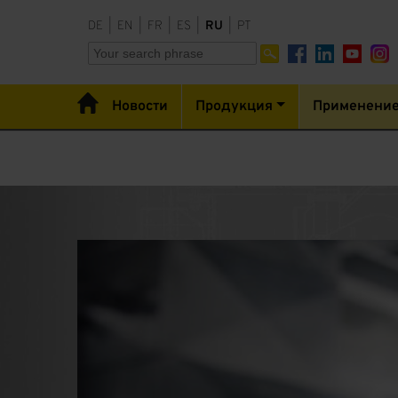
DE
|
EN
|
FR
|
ES
|
RU
|
PT
Новости
Продукция
Применени