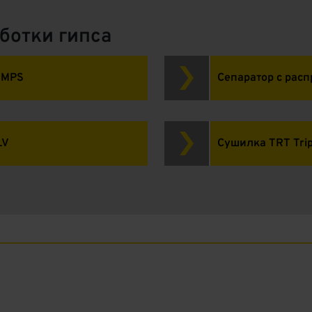
ботки гипса
 MPS
Сепаратор с рас
LV
Сушилка TRT Trip