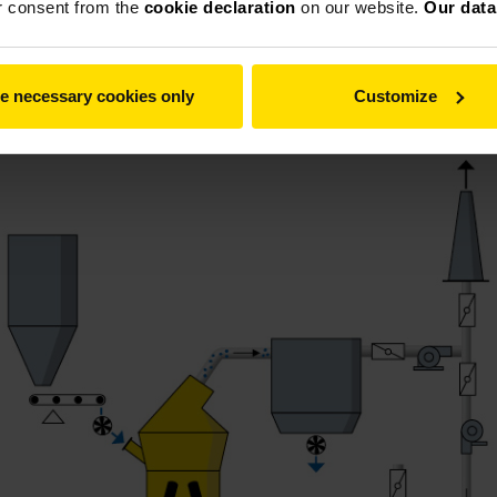
r consent from the
cookie declaration
on our website.
Our data
ьцинация в мельнице MPS
e necessary cookies only
Customize