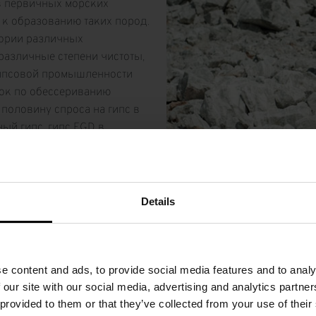
в первичных морских
 к образованию таких пород.
тории различных
различные степени чистоты,
гипсовой промышленности
вок по обессериванию
половину спроса на гипс в
ый гипс, гипс FGD в
ой промышленности для
ак гипс для стен,
Details
e content and ads, to provide social media features and to analy
 our site with our social media, advertising and analytics partn
роцессы для гипсовой 
 provided to them or that they’ve collected from your use of thei