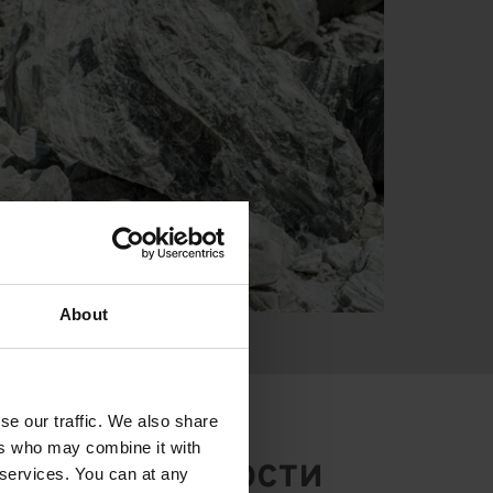
About
se our traffic. We also share
ers who may combine it with
промышленности
r services. You can at any