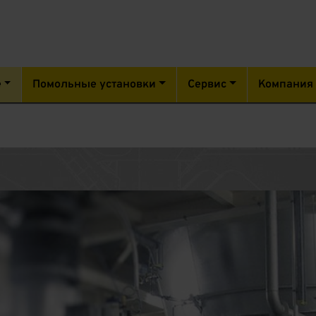
е
Помольные установки
Сервис
Компания