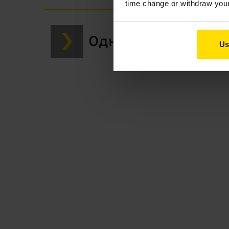
time change or withdraw you
Одностадийная кал
Us