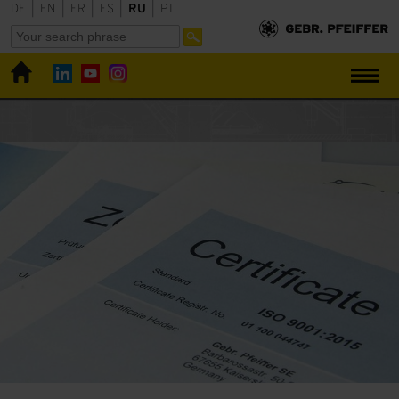
DE
|
EN
|
FR
|
ES
|
RU
|
PT