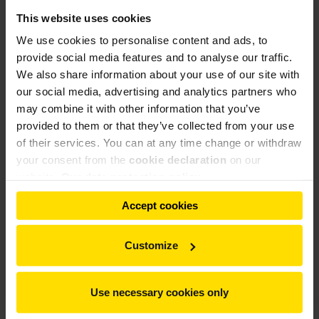
Более того, наши клиенты могут рассчитывать на
This website uses cookies
тщательный контроль качества с нашей стороны.
We use cookies to personalise content and ads, to
provide social media features and to analyse our traffic.
Сертификация
DIN EN 1090-2
и надзор за
We also share information about your use of our site with
производственным контролем позволяют нам
our social media, advertising and analytics partners who
подтверждать квалификацию наших сотрудников,
may combine it with other information that you’ve
требуемую надежность технического оборудования и
provided to them or that they’ve collected from your use
соблюдение основных качественных характеристик
of their services. You can at any time change or withdraw
наших компонентов. Нам разрешается использовать
your consent from the
cookie declaration
on our
знаки качества CE на продукции, что соответствует
website.
Our data protection policy
нашим собственным требованиям и требованиям наших
клиентов.
Accept cookies
Наши
DIN EN ISO 3834-2
сертификаты подтверждают
Customize
квалифицированную и правильную обработку сварных
изделий и доказывает компетентность нашего завода в
обеспечении требуемого качества. Поэтому наши
Use necessary cookies only
клиенты могут быть полностью уверены, что