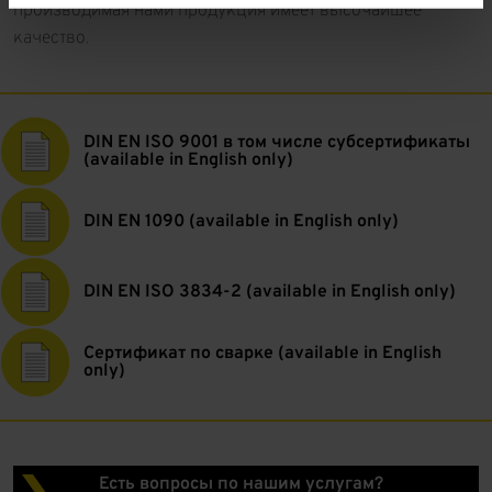
производимая нами продукция имеет высочайшее
качество.
DIN EN ISO 9001 в том числе субсертификаты
(available in English only)
DIN EN 1090 (available in English only)
DIN EN ISO 3834-2 (available in English only)
Сертификат по сварке (available in English
only)
Есть вопросы по нашим услугам?