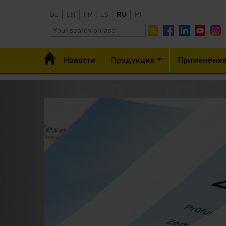
DE
|
EN
|
FR
|
ES
|
RU
|
PT
Новости
Продукция
Применени