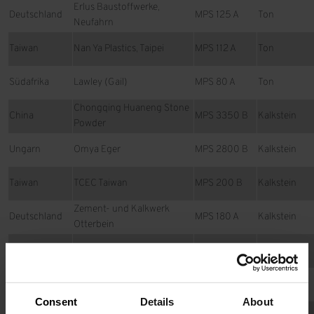
Erlus Baustoffwerke,
Deutschland
MPS 125 A
Ton
Neufahrn
Taiwan
Nan Ya Plastics, Taipei
MPS 112 A
Ton
Südafrika
Lawley (Gail)
MPS 80 A
Ton
Chongqing Huaneng Stone
China
MPS 3350 B
Kalkstein
Powder
Ungarn
Omya Eger
MPS 2800 B
Kalkstein
Taiwan
TCEC Taiwan
MPS 200 B
Kalkstein
Zement- und Kalkwerk
Deutschland
MPS 180 A
Kalkstein
Otterbein
Rumänien
Omya, Vata de Jos
MPS 140 B
Kalkstein
Polen
Lhoist Bukowa, Krasocin
MPS 250 B
Branntkalk
Consent
Details
About