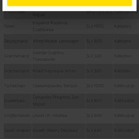
Cementos Progreso, San
Guatemala
MRD 1,8 x 5,5
Kalkhydratgr
Miguel
Kopalnia Waoienia,
Polen
SLV 1000
Kalkstein
Czatkowice
Deutschland
Alfred Moeck, Lenningen
SLV 800
Kalkstein
George Ougrinis,
Griechenland
SLV 320
Kalkstein
Thessaloniki
Griechenland
Knauf Gypsopiia, Athen
SLV 320
Kalkstein
Tschechien
Ceskomoravsky, Beroun
SLV 1000
Kalkhydrat
Cementos Progreso, San
Guatemala
SLV 800
Kalkhydrat
Miguel
Großbritanien
Lhoist UK, Hindlow
SLV 800
Kalkhydrat
Saudi-Arabien
Riyadh (Maerz Ofenbau)
SLV 630
Kalkhydrat