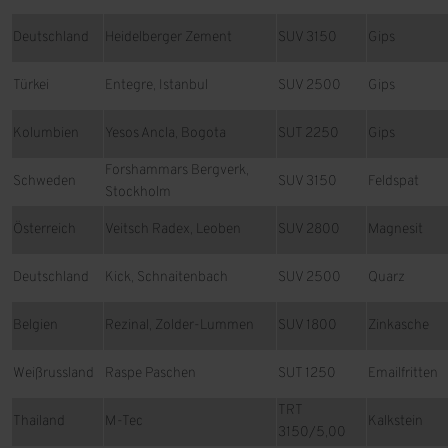
Deutschland
Heidelberger Zement
SUV 3150
Gips
Türkei
Entegre, Istanbul
SUV 2500
Gips
Kolumbien
Yesos Ancla, Bogota
SUT 2250
Gips
Forshammars Bergverk,
Schweden
SUV 3150
Feldspat
Stockholm
Österreich
Veitsch Radex, Leoben
SUV 2800
Magnesit
Deutschland
Kick, Schnaitenbach
SUV 2500
Quarz
Belgien
Rezinal, Zolder-Lummen
SUV 1800
Zinkasche
Weißrussland
Raspe Paschen
SUT 1250
Emailfritten
TRT
Thailand
M-Tec
Kalkstein
3150/5,00