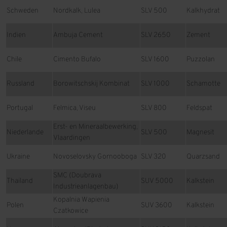
Schweden
Nordkalk, Lulea
SLV 500
Kalkhydrat
Indien
Ambuja Cement
SLV 2650
Zement
Chile
Cimento Bufalo
SLV 1600
Puzzolan
Russland
Borowitschskij Kombinat
SLV 1000
Schamotte
Portugal
Felmica, Viseu
SLV 800
Feldspat
Erst- en Mineraalbewerking,
Niederlande
SLV 500
Magnesit
Vlaardingen
Ukraine
Novoselovsky Gornooboga
SLV 320
Quarzsand
SMC (Doubrava
Thailand
SUV 5000
Kalkstein
Industrieanlagenbau)
Kopalnia Wapienia
Polen
SUV 3600
Kalkstein
Czatkowice