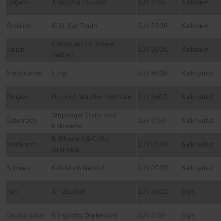
Ungarn
Alsozolza (Binder)
SUV 3150
Kalkstein
Brasilien
ICAI, Sao Paulo
SUV 2500
Kalkstein
Carbocalcio Cuneese,
Italien
SUV 2000
Kalkstein
Valdieri
Niederlande
Lurgi
SUV 4000
Kalkhydrat
Belgien
Dumont-Wautier, Hermalle
SUV 3600
Kalkhydrat
Wopfinger Stein- und
Österreich
SUV 3150
Kalkhydrat
Kalkwerke
Balthazard & Cotte,
Frankreich
SUV 2500
Kalkhydrat
Grenoble
Schweiz
Kalkfabrik Netstal
SUV 2000
Kalkhydrat
Irak
Al Falludjah
SUV 3600
Gips
Deutschland
Börgardts, Walkenried
SUV 3150
Gips