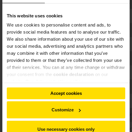
Deutschland
Felswerke Goslar
MPS 225 B
Branntkalk
Nirma, Ahmedabad,
This website uses cookies
Indien
MPS 180 B
Branntkalk
Bhavnagar
We use cookies to personalise content and ads, to
Saudi-Arabien
Saudi Sand Lime Bricks
MPS 140 B
Branntkalk
provide social media features and to analyse our traffic.
We also share information about your use of our site with
Bulgarien
Calcit JSC, Asenovgrad
MPS 112 B
Branntkalk
our social media, advertising and analytics partners who
may combine it with other information that you’ve
Produits et Engrais
Frankreich
MPS 200 A
Phosphate
provided to them or that they’ve collected from your use
Chimiques du Rhin
of their services. You can at any time change or withdraw
Polen
Röben Ceramica, Sroda
MPS 160 A
Basalt
your consent from the
cookie declaration
on our
website.
Our data protection policy
Villeroy & Boch, Werk
Deutschland
MPS 125 A
Feldspat
Türkismühle
Accept cookies
Österreich
Magnifin, Breitenau
MPS 112 B
Serpentin
Customize
Severstal, Kostomuksha (via
Russland
MRD 1,6 x 5,5
Kalkhydratgr
Maerz Ofenbau)
Bosnien
Doboj (Thyssen-Rheinstahl)
MRD 1,2 x 3,0
Kalkhydratgr
Use necessary cookies only