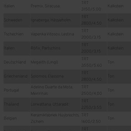
TRT
Italien
Premix, Siracusa
Kalkstein
3150/5,00
TRT
Schweden
Ignaberga, Hässleholm
Kalkstein
2800/4,50
TRT
Tschechien
Vapenka Vitosov, Lestina
Kalkstein
2000/3,15
TRT
Italien
Röfix, Partschins
Kalkstein
2000/3,15
TRT
Deutschland
Megalith (Lingl)
Ton
3550/5,60
TRT
Griechenland
Solomos, Elassona
Ton
2800/4,50
Adelino Duarte da Mota,
TRT
Portugal
Ton
Meirinhas
2500/4,00
TRT
Thailand
Lorwattana, Uttaradit
Ton
2250/3,55
Keramikfabriek Huybrechts,
TRT
Belgien
Ton
Zichem
1600/2,50
TRT