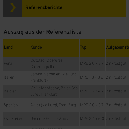
Referenzberichte
Auszug aus der Referenzliste
Land
Kunde
Typ
Aufgabe­mate
Outotec, Oberursel,
Peru
MRE 2,0 x 3,7
Zinkröstgut
Cajarmaquilla
Samim, Sardinien (via Lurgi,
Italien
MRD 1,8 x 3,2
Zinkröstgut
Frankfurt)
Vieille Montagne, Balen (via
Belgien
MRE 2,2 x 4,2
Zinkröstgut
Lurgi, Frankfurt)
Spanien
Aviles (via Lurgi, Frankfurt)
MRE 2,0 x 3,7
Zinkröstgut
Frankreich
Umicore France, Auby
MRE 2,4 x 5,0
Zinkröstgut