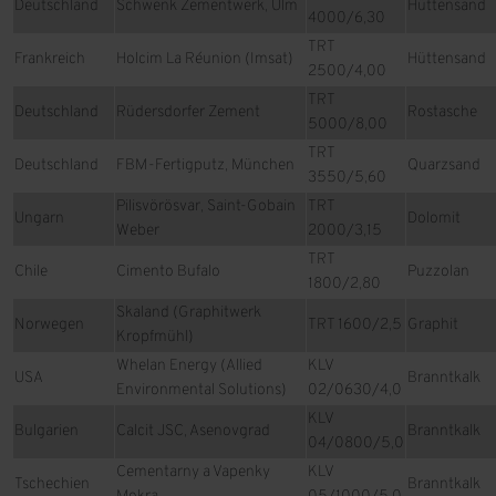
Deutschland
Schwenk Zementwerk, Ulm
Hüttensand
4000/6,30
TRT
Frankreich
Holcim La Réunion (Imsat)
Hüttensand
2500/4,00
TRT
Deutschland
Rüdersdorfer Zement
Rostasche
5000/8,00
TRT
Deutschland
FBM-Fertigputz, München
Quarzsand
3550/5,60
Pilisvörösvar, Saint-Gobain
TRT
Ungarn
Dolomit
Weber
2000/3,15
TRT
Chile
Cimento Bufalo
Puzzolan
1800/2,80
Skaland (Graphitwerk
Norwegen
TRT 1600/2,5
Graphit
Kropfmühl)
Whelan Energy (Allied
KLV
USA
Branntkalk
Environmental Solutions)
02/0630/4,0
KLV
Bulgarien
Calcit JSC, Asenovgrad
Branntkalk
04/0800/5,0
Cementarny a Vapenky
KLV
Tschechien
Branntkalk