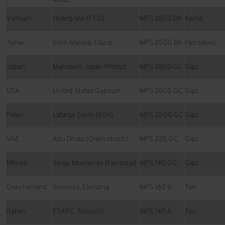
Meas
Vietnam
Hoang Mai (FCB)
MPS 2800 BK
Kohle
Türkei
Bilim Makina, Elazig
MPS 2500 BK
Petrolkoks
Japan
Marubeni, Japan Project
MPS 2800 GC
Gips
USA
United States Gypsum
MPS 2800 GC
Gips
Polen
Lafarge Gacki (BSH)
MPS 2500 GC
Gips
VAE
Abu Dhabi (Grenzebach)
MPS 225 GC
Gips
Mexiko
Yinsa, Monterrey (Ferrostal)
MPS 140 GC
Gips
Griechenland
Solomos, Elassona
MPS 160 B
Ton
Italien
ESARC, Sassuolo
MPS 140 A
Ton