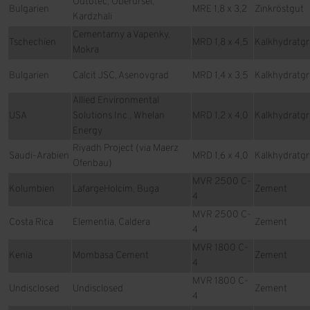
Outotec, Oberursel,
Bulgarien
MRE 1,8 x 3,2
Zinkröstgut
Kardzhali
Cementarny a Vapenky,
Tschechien
MRD 1,8 x 4,5
Kalkhydratgr
Mokra
Bulgarien
Calcit JSC, Asenovgrad
MRD 1,4 x 3,5
Kalkhydratgr
Allied Environmental
USA
Solutions Inc., Whelan
MRD 1,2 x 4,0
Kalkhydratgr
Energy
Riyadh Project (via Maerz
Saudi-Arabien
MRD 1,6 x 4,0
Kalkhydratgr
Ofenbau)
MVR 2500 C-
Kolumbien
LafargeHolcim, Buga
Zement
4
MVR 2500 C-
Costa Rica
Elementia, Caldera
Zement
4
MVR 1800 C-
Kenia
Mombasa Cement
Zement
4
MVR 1800 C-
Undisclosed
Undisclosed
Zement
4