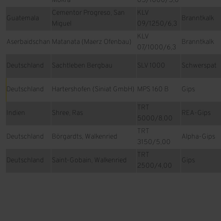
Mokra
05/1000/5,0
Cementor Progreso, San
KLV
Guatemala
Branntkalk
Miguel
09/1250/6,3
KLV
Aserbaidschan
Matanata (Maerz Ofenbau)
Branntkalk
07/1000/6,3
Deutschland
Sachtleben Bergbau
SLV 1000
Schwerspat
Deutschland
Hartershofen (Siniat GmbH)
MPS 160 B
Gips
TRT
Indien
Shree, Ras
REA-Gips
5000/8,00
TRT
Deutschland
Börgardts, Walkenried
Alpha-Gips
3150/5,00
TRT
Deutschland
Saint-Gobain, Walkenried
Gips
2500/4,00