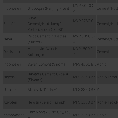
MVR 5000 C-
Indonesien
Grobogan (Nanjing Kisen)
Zement/Hüt
4
Osho
MVR 3750 C-
Südafrika
Cement/HeidelbergCement,
Zement/Hüt
4
Port Elizabeth (TCDRI)
Palpa Cement Industries
MVR 3350 C-
Nepal
Zement/Hüt
(Sunwal)
4
Mineralstoffwerk Hauri,
MVR 1800 C-
Deutschland
Zement
Bötzingen
4
Indonesien
Bayah Cement (Sinoma)
MPS 4500 BK
Kohle
Dangote Cement, Okpella
Nigeria
MPS 3350 BK
Kohle/Petrol
(Sinoma)
Ukraine
Alchevsk (Küttner)
MPS 3350 BK
Kohle
Ägypten
Helwan (Bejing Triumph)
MPS 3350 BK
Kohle/Petrol
Chip Mong / Siam City, Touk
Kambodscha
MPS 3350 BK
Lignit