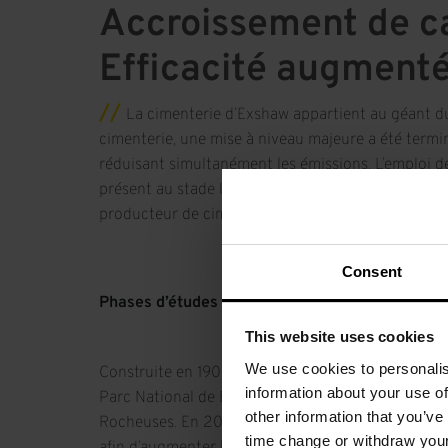
Accroissement de ca
Efficacité augmenté
La cimenterie d’Exshaw appartient au géant du 
cimenterie, une mise à niveau majeure a été termin
réduisant simultanément les émissions. L’emploi d
présent au stade le plus récent de la technique de 
producteur de ciment.
Consent
Phases d’études et exigences
This website uses cookies
We use cookies to personalis
Construite en 1906, l’usine d’Exshaw de LafargeHol
information about your use of
Parc National de Banff, dans la vallée de Bow, e
other information that you’ve
Rocheuses. En 2013, Lafarge Canada a commencé 
time change or withdraw you