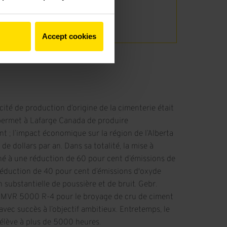
ciment
u tamis de 0.090 mm
Accept cookies
cité de production d’origine de la cimenterie était
 permet à Lafarge Canada de produire
 ; l’impact économique sur la région de l’Alberta
 de dollars par an. Dans sa totalité, la mise à
né à une réduction de 60 pour cent d’émissions de
réduction de 40 pour cent d’émissions d'oxyde
 substantielle de poussière et de bruit. Gebr.
ur MVR 5000 R-4 pour le broyage de cru de ciment
vec succès à l’objectif ambitieux. Entretemps, le
’élève à plus de 5000 heures.