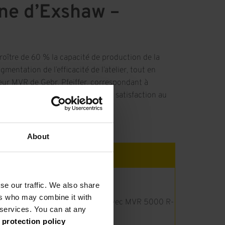
ine d’Exshaw –
roître de 60 % la capacité de production de la
entation de l’efficacité de l’atelier, tout en
eur MVR de Gebr. Pfeiffer, correspondant à
de cru de ciment et donne entière satisfaction au
About
c.
se our traffic. We also share
ers who may combine it with
er de broyage pour cru de ciment avec MVR 5000 R-
r services. You can at any
 protection policy