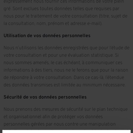
expressément nous fournir ces informations de votre plein
gré. Sont exclues toutes données telles que requises par
nous pour le traitement de votre consultation (titre, sujet de
la consultation, nom, prénom et adresse e-mail).
Utilisation de vos données personnelles
Nous n’utilisons les données enregistrées que pour l’étude de
votre consultation et pour une évaluation statistique. Si
nous sommes amenés, le cas échéant, à communiquer ces
informations à des tiers, nous ne le ferons que pour la raison
de répondre à votre consultation. Dans ce cas-là, l’étendue
des données transmises est limitée au minimum nécessaire.
Sécurité de vos données personnelles
Nous prenons des mesures de sécurité sur le plan technique
et organisationnel afin de protéger vos données
personnelles gérées par nous contre une manipulation
fortuite ou intentionnelle, contre la perte et la destruction et