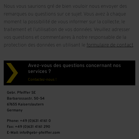
Nous vous saurions gré de bien vouloir nous envoyer des
remarques ou questions sur ce sujet. Vous avez à chaque
moment la possibilité de vous informer sur la collecte, le
traitement et l’utilisation de vos données. Veuillez adresser
vos questions et commentaires à notre responsable de la
protection des données en utilisant le
formulaire de contact
.
Avez-vous des questions concernant nos
services ?
Contactez-nous !
Gebr. Pfeiffer SE
Barbarossastr. 50-54
67655 Kaiserslautern
Germany
Phone: +49 (0)631 4161 0
Fax: +49 (0)631 4161 290
E-Mail: info@gebr-pfeiffer.com