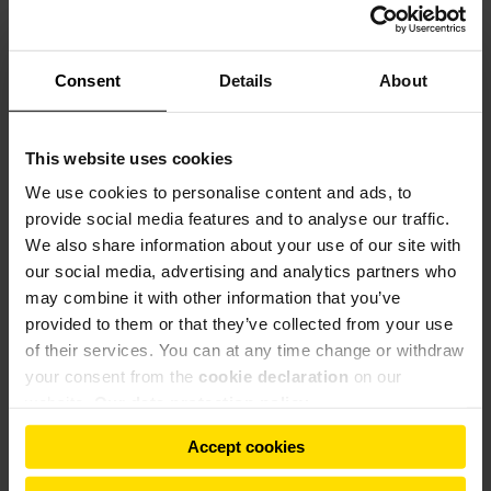
contre l’accès par des personnes non autorisées. Toutes les
données personnelles sont enregistrées et traitées par nous
en observant les prescriptions en vigueur de la loi fédérale
Consent
Details
About
sur la protection des données (BDSG) et de la loi de
télémédias (TMG).
This website uses cookies
Comment actualiser vos données personnelles?
We use cookies to personalise content and ads, to
provide social media features and to analyse our traffic.
Vous êtes à tout moment en droit de demander une
We also share information about your use of our site with
information gratuite relative à vos données personnelles
our social media, advertising and analytics partners who
stockées. D’autre part, vous avez droit tel que prévu par la loi
may combine it with other information that you’ve
à la transmission, la rectification, au blocage et à
provided to them or that they’ve collected from your use
l’effacement de vos données personnelles. Merci de nous
of their services. You can at any time change or withdraw
envoyer une telle demande en utilisant le formulaire de
your consent from the
cookie declaration
on our
contact.
website.
Our data protection policy
Vous pouvez à tout moment vous opposer, par écrit avec
Accept cookies
effet pour l’avenir, à la collecte et au stockage de
données.
Portail candidature, consentement au recueil de