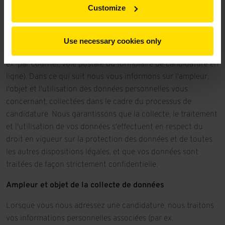
Customize
données
Utilisation des données de candidature
Use necessary cookies only
Nous vous offrons la possibilité de postuler chez nous (par
ex. par courriel, voie postale ou formulaire de candidature en
ligne). Dans ce qui suit nous vous informons sur l'ampleur,
l'objet et l'utilisation des données personnelles vous
concernant, collectées dans le cadre du processus de
candidature. Nous garantissons que la collecte, le traitement
et l'utilisation de vos données s'effectuent en respect du
droit en vigueur sur la protection des données et de toutes
les autres dispositions légales, et que vos données sont
traitées de façon strictement confidentielle.
Ampleur et objet de la collecte de données
Lorsque vous nous adressez une candidature, nous traitons
vos informations personnelles associées (par ex.