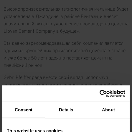
Высокопроизводительная технологичная мельница будет
установлена в Джардине, в районе Бенгази, и внесет
значительный вклад в укрепление производства цемента
Libyan Cement Company в будущем.
Эта давно зарекомендовавшая себя компания является
одним из крупнейших производителей цемента в стране
и уже более 50 лет надежно поставляет цемент на
ливийский рынок.
Gebr. Pfeiffer рада внести свой вклад, используя
современные технологии, в эффективное и устойчивое
расширение производственных мощностей на заводе в
Бенгази, который также является штаб-квартирой
компании.
Consent
Details
About
Сырьевая мельница оснащена сепаратором новейшей
конструкции SLS 4000 VR и измельчает 450 т/ч
This website uses cookies