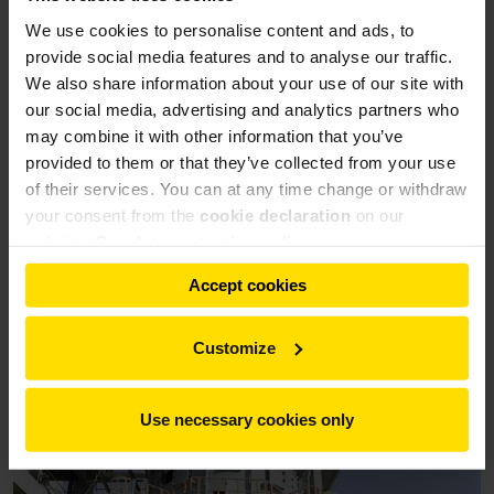
цементного сырья до тонкости помола с остатком 12% на
We use cookies to personalise content and ads, to
сите 0,090 мм. Вместе с тем на том же технологическом
provide social media features and to analyse our traffic.
этапе подаваемый материал высушивается с исходного
We also share information about your use of our site with
уровня влажности около 8,4 % до остаточной влажности
our social media, advertising and analytics partners who
менее 1 %.
may combine it with other information that you’ve
Установленная мощность привода мельницы - 3,650 кВт.
provided to them or that they’ve collected from your use
of their services. You can at any time change or withdraw
Проектом занимается китайский генеральный
your consent from the
cookie declaration
on our
подрядчик Chengdu Design Institute.
website.
Our data protection policy
Ввод мельницы MVR в эксплуатацию запланирован на
Accept cookies
вторую половину 2027 года.
Customize
Use necessary cookies only