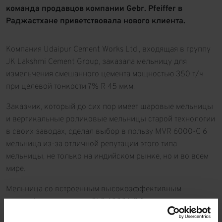
команда продавцов компании Gebr. Pfeiffer в
Раджастхане приветствовала нового клиента.
Компания Udaipur Cement Works Ltd., входящая в группу
JK Lakshmi Cement Group, заказала мельницу для
измельчения смешанного цемента мощностью 350 т/ч
при целевой тонкости 7% R 45 мкм.
Заказчик, который до сих пор имеет шаровые мельницы
и вертикальные роликовые мельницы старой технологии
в своих заводах, сделал выбор в пользу MVR 6000-C 6
мельница из-за отличной репутации этого типа
мельницы, не только на индийском рынке, но и во всем
мире.
Мельница со встроенным высокоэффективным
классификатором типа SLS 6000 VC будет оснащена
приводом 6680 кВт.