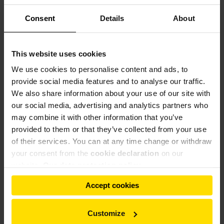
Особенностью системы измельчения будет то, что летучая
Consent
Details
About
зола не будет сухой и будет поставляться с содержанием
влаги до 20%. Поскольку измельчительная установка
находится в цементном заводе и обычно подается с
This website uses cookies
горячим клинкером, Необходимо рассмотреть
We use cookies to personalise content and ads, to
возможность раздельного обращения с горячим и
provide social media features and to analyse our traffic.
влажным исходным материалом.
We also share information about your use of our site with
our social media, advertising and analytics partners who
В то время как основные компоненты, такие как
may combine it with other information that you’ve
шлифовальные ролики, система подвески
provided to them or that they’ve collected from your use
шлифовальных роликов и редуктор мельницы,
of their services. You can at any time change or withdraw
поставляются компанией Gebr. Pfeiffer SE из Европы,
your consent from the
cookie declaration
on our
индийская дочерняя компания Gebr. Pfeiffer (Индия) Pvt.
website.
Our data protection policy
Ltd. в Нойде поставляет детали для фундамента, корпуса
мельницы и классификатора, а также загрузочные
Accept cookies
замки.
Customize