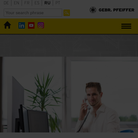
DE
|
EN
|
FR
|
ES
|
RU
|
PT