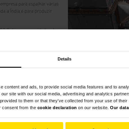
 empresa para espalhar várias
da a Índia e para produzir
000 R-6, com capacidades de
cada, para estas plantas. Além
 de carvão do tipo MPS 2800
classificador de alta
Details
 de cimento do tipo MVR 6000
 nessas plantas e/ou terminais
 bem-sucedida em vários
e content and ads, to provide social media features and to analy
 de moinhos refletem a
 our site with our social media, advertising and analytics partn
As plantas para moagem de c
oinhos Pfeiffer. O moinho
 provided to them or that they’ve collected from your use of thei
alternativamente 300 t/h de
undantes provaram ser
r consent from the
cookie declaration
on our website.
Our data
3100 cm²/g, segundo Blaine o
mento.
contendo até 35% de cinzas 
mbinados, usados ​​
Blaine ou 180 t/h de escória