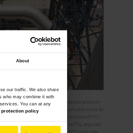
About
se our traffic. We also share
ers who may combine it with
imento, usando o MVR 6000 C-6, devem produzir
r services. You can at any
 cimento Portland comum (OPC) com uma finura de
 protection policy
u 300 t/h de cimento Portland Pozzolana (PPC)
volantes com uma finura de 3500 cm²/g, segundo
 granulada de alto forno moída (GGBFS) com uma