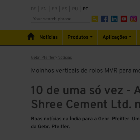
DE
|
EN
|
FR
|
ES
|
RU
|
PT
Notícias
Produtos
Aplicações
Gebr. Pfeiffer
Notícias
Moinhos verticais de rolos MVR para m
10 de uma só vez - A
Shree Cement Ltd. n
Boas notícias da Índia para a Gebr. Pfeiffer. 
da Gebr. Pfeiffer.