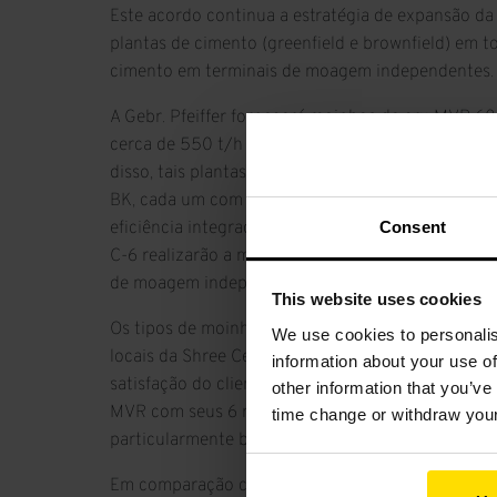
Este acordo continua a estratégia de expansão da
plantas de cimento (greenfield e brownfield) em to
cimento em terminais de moagem independentes.
A Gebr. Pfeiffer fornecerá moinhos de cru MVR 6
cerca de 550 t/h e potência instalada de 6700 kW 
disso, tais plantas serão equipadas com moinhos
BK, cada um com um inversor de 720 kW e um aero
Consent
eficiência integrado do tipo SLS BK. Os moinhos
C-6 realizarão a moagem de clínquer com aditivos
de moagem independentes.
This website uses cookies
Os tipos de moinhos descritos estão em operação
We use cookies to personalis
locais da Shree Cement e esses pedidos repetidos
information about your use of
satisfação do cliente, que atualmente possui 24 m
other information that you’ve
MVR com seus 6 rolos de moagem ativamente red
time change or withdraw you
particularmente bem-sucedidos na moagem de ci
Em comparação com outros sistemas de moagem co