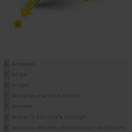
G
A
Aufgabegut
F
Feingut
G
Grobgut
1
Spiralgehäuse für Sichtlufteintritt
2
Streuteller
3
Sichtrad für trennscharfe Sichtungen
4
Jalousie für definierte Luftanströmung in die Sichtzone