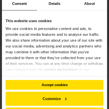
Consent
Details
About
Hohe Standzeiten
Zum Schutz gegen Verschleiß empfehlen wir
This website uses cookies
Spezialauskleidungen aus Stahl, Kunststoff oder
Keramik, je nach Art und Abrasivität des Sichtgutes.
We use cookies to personalise content and ads, to
provide social media features and to analyse our traffic.
We also share information about your use of our site with
our social media, advertising and analytics partners who
may combine it with other information that you’ve
Konstruktionsprinzip und technische Daten
provided to them or that they’ve collected from your use
Wählen Sie den gewünschten Anwendungsbereich
of their services. You can at any time change or withdraw
your consent from the
cookie declaration
on our
Gips
website.
Our data protection policy
Accept cookies
Customize
A