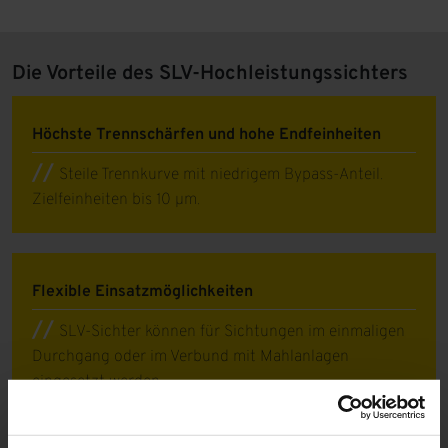
Die Vorteile des SLV-Hochleistungssichters
Höchste Trennschärfen und hohe Endfeinheiten
Steile Trennkurve mit niedrigem Bypass-Anteil.
Zielfeinheiten bis 10 µm.
Flexible Einsatzmöglichkeiten
SLV-Sichter können für Sichtungen im einmaligen
Durchgang oder im Verbund mit Mahlanlagen
eingesetzt werden.