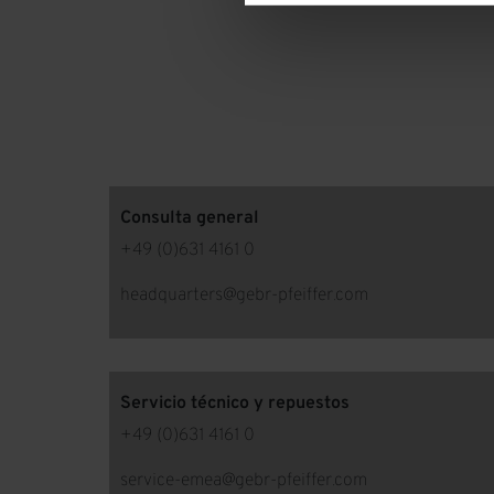
Consulta general
+49 (0)631 4161 0
headquarters@gebr-pfeiffer.com
Servicio técnico y repuestos
+49 (0)631 4161 0
service-emea@gebr-pfeiffer.com