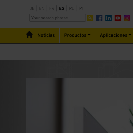
DE
|
EN
|
FR
|
ES
|
RU
|
PT
Noticias
Productos
Aplicaciones