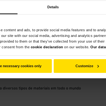
Tipo
Material de alime
Details
du Rhin
MPS 200 A
Fosfato
MPS 160 A
Basalto
e content and ads, to provide social media features and to analy
 our site with our social media, advertising and analytics partn
MPS 125 A
Feldspato
 provided to them or that they’ve collected from your use of thei
r consent from the
cookie declaration
on our website.
Our data
MPS 112 B
Serpentinita
e necessary cookies only
Customize
o diversos tipos de materiais em todo o mundo