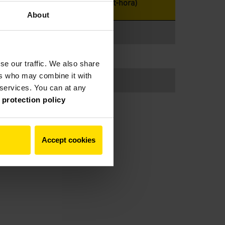
ntação
kW (quilowatt-hora)
About
se our traffic. We also share
ers who may combine it with
r services. You can at any
 protection policy
Accept cookies