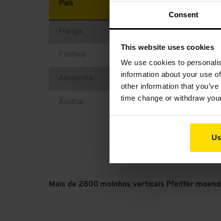
País
Cliente
Consent
França
Produits et Engrais Chimiques 
This website uses cookies
Polônia
Röben Ceramica, Sroda
We use cookies to personalis
information about your use of
Alemanha
Villeroy & Boch, Türkismühle
other information that you’ve
time change or withdraw you
Áustria
Magnifin, Breitenau
Us
Mais de 2800 moinhos verticais Pfeiffer moend