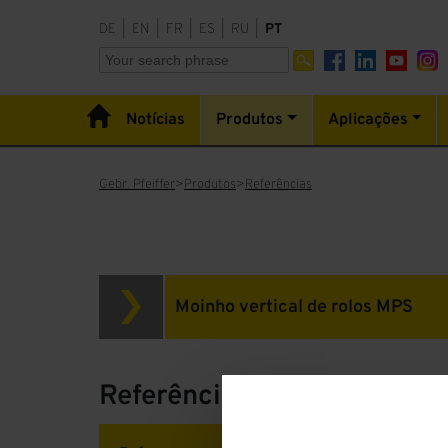
DE
|
EN
|
FR
|
ES
|
RU
|
PT
Notícias
Produtos
Aplicações
Gebr. Pfeiffer
Produtos
Referências
Moinho vertical de rolos MPS
Referências