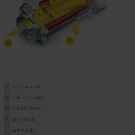
2
3
T
H
A
gaz d’exhaure
N
matière humide
T
matière sèche
H
gaz chauds
1
commande