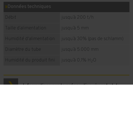
Données techniques
Débit
jusqu’à 200 t/h
Taille d’alimentation
jusqu’à 5 mm
Humidité d'alimentation
jusqu’à 30% (pas de schlamm)
Diamètre du tube
jusqu’à 5.000 mm
Humidité du produit fini
jusqu’à 0,1% H
O
2
Informations sur la préparation ciment et de
laitier granulé de haut-fourneau
Références