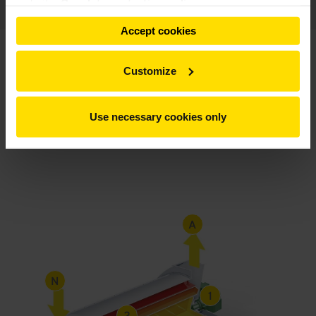
website.
Our data protection policy
Accept cookies
Principe de conception et données
techniques
Customize
Sélectionnez l'application envisagée
Use necessary cookies only
Ciment et laitier granulé de haut-fourneau
A
N
1