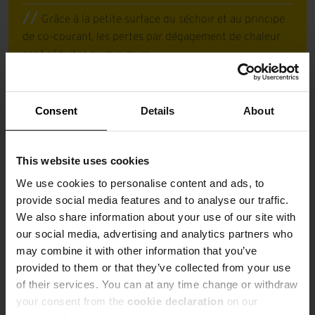
Grâce à la petite surface du séchoir et au principe
de co-courant, les pertes par dégagement de chaleur
sont réduites au minimum.
Consent
Details
About
Encombrement réduit
Longueur réduite du séchoir grâce à l'exécution à
This website uses cookies
trois tubes ; faibles coûts d'investissement pour
bâtiment et fondations.
We use cookies to personalise content and ads, to
provide social media features and to analyse our traffic.
We also share information about your use of our site with
our social media, advertising and analytics partners who
Démarrage et arrêt rapides
may combine it with other information that you’ve
provided to them or that they’ve collected from your use
Pas de revêtement céramique, exécution en tôle
of their services. You can at any time change or withdraw
d'acier tolérant les variations de température.
your consent from the
cookie declaration
on our