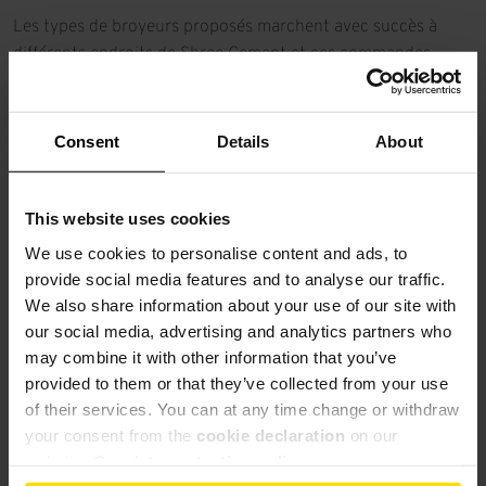
Les types de broyeurs proposés marchent avec succès à
différents endroits de Shree Cement et ces commandes
répétées démontrent bien la satisfaction du client qui
exploite à présent 24 broyeurs Pfeiffer.
Consent
Details
About
Le broyeur MVR avec ses 6 galets de broyage, qui sont
activement redondants, s’est révélé particulièrement efficace
dans le broyage intégral de ciment. Par rapport à d’autres
This website uses cookies
systèmes de broyage combiné, qui ont été utilisés par le
We use cookies to personalise content and ads, to
client auparavant, ce système permet de réaliser des
provide social media features and to analyse our traffic.
économies d’énergie électrique significatives. De plus, le haut
We also share information about your use of our site with
degré de fiabilité des broyeurs Pfeiffer était un facteur
our social media, advertising and analytics partners who
important dans la décision d’achat du client
may combine it with other information that you’ve
provided to them or that they’ve collected from your use
of their services. You can at any time change or withdraw
your consent from the
cookie declaration
on our
website.
Our data protection policy