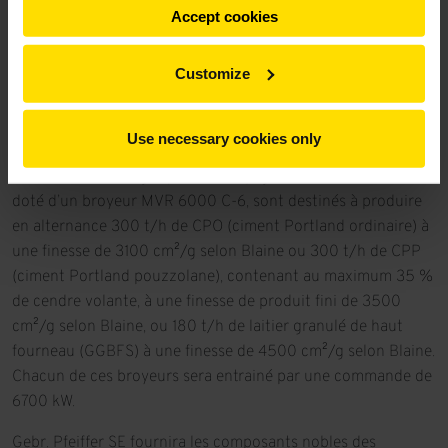
Accept cookies
Customize
Use necessary cookies only
Les ateliers envisagés pour le broyage de ciment, chacun
doté d’un broyeur MVR 6000 C-6, sont destinés à produire
en alternance 300 t/h de CPO (ciment Portland ordinaire) à
une finesse de 3100 cm²/g selon Blaine ou 300 t/h de CPP
(ciment Portland pouzzolane), contenant au maximum 35 %
de cendre volante, à une finesse de produit fini de 3500
cm²/g selon Blaine, ou 180 t/h de laitier granulé de haut
fourneau (GGBFS) à une finesse de 4500 cm²/g selon Blaine.
Chacun de ces broyeurs sera entrainé par une commande de
6700 kW.
Gebr. Pfeiffer SE fournira les composants nobles des