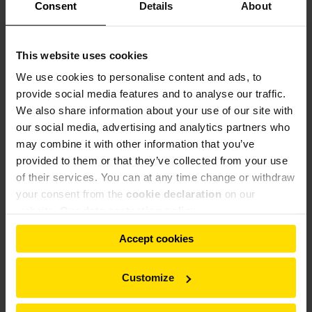
cendres volantes ne seront pas sèches, mais livrées avec une
Consent
Details
About
humidité pouvant atteindre 20 %. Étant donné que
l'installation de broyage se trouve dans une cimenterie et
qu'elle donc est généralement alimentée en clinker chaud, il
This website uses cookies
faut veiller à la manutention séparée de la matière
We use cookies to personalise content and ads, to
d'alimentation chaude et de la matière d'alimentation
provide social media features and to analyse our traffic.
humide.
We also share information about your use of our site with
our social media, advertising and analytics partners who
Alors que les composants nobles tels que les galets de
may combine it with other information that you’ve
broyage, le dispositif de tension et le réducteur du broyeur
provided to them or that they’ve collected from your use
sont fournis par Gebr. Pfeiffer SE en Europe, la filiale
of their services. You can at any time change or withdraw
indienne, Gebr. Pfeiffer (India) Pvt. Ltd. à Noida, fournit les
your consent from the
cookie declaration
on our
pièces de fondation, le casing du broyeur et le sélecteur ainsi
website.
Our data protection policy
que les sas d'alimentation.
Accept cookies
Customize