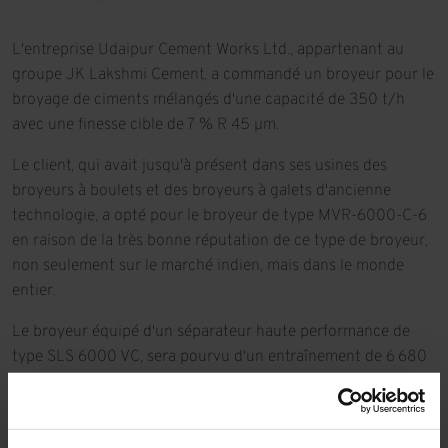
L'entreprise Udaipur Cement Works Ltd., appartenant au
groupe JK Lakshmi Cement, a commandé un broyeur pour le
broyage de ciments mélangés d'une capacité de 350 t/h
avec une finesse cible de 7 % R 45 µm.
Le client, qui avait jusqu'à présent dans ses usines des
broyeurs à boulets et des broyeurs à galets d'ancienne
technologie, a opté pour le broyeur de type MVR-6000-C-6
en raison de la très bonne réputation de ce type de broyeur,
non seulement sur le marché indien, mais dans le monde
entier.
Le broyeur équipé d'un séparateur haute performance de
type SLS 6000 VC, sera pourvu d'un entraînement de 6 680
kW.
Une particularité du système de broyage sera que les