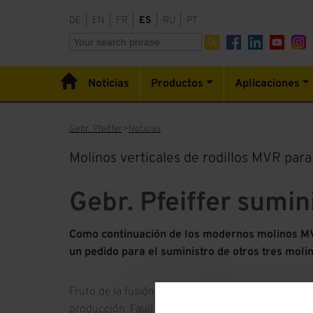
DE
|
EN
|
FR
|
ES
|
RU
|
PT
Noticias
Productos
Aplicaciones
Gebr. Pfeiffer
Noticias
Molinos verticales de rodillos MVR par
Gebr. Pfeiffer sumin
Como continuación de los modernos molinos MVR
un pedido para el suministro de otros tres mol
Fruto de la fusión con Askari Cement y la incorpor
producción, Fauji Cement se convertirá en el terc