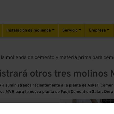
Instalación de molienda
Servicio
Empresa
a la molienda de cemento y materia prima para ce
istrará otros tres molinos
 suministrados recientemente a la planta de Askari Cement 
inos MVR para la nueva planta de Fauji Cement en Salar, Dera 
ación de las nuevas líneas de
er fabricante de cemento de