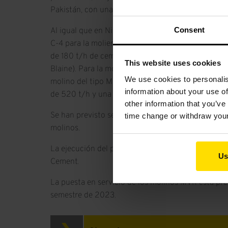
Pakistán, con una capacidad futura total de 10,3 m
Consent
Al igual que en Nizampur, entrarán en servicio d
C-4 para la molienda de cemento, cada uno de ell
de 180 t/h de cemento y una superficie específic
This website uses cookies
Blaine). Para la molienda de la materia prima para
We use cookies to personalis
molino del tipo MVR 5600 R-4 con una capacidad
information about your use of
de 520 t/h y una finura del producto del 12 % R 
other information that you’ve
Se han previsto separadores de alto rendimiento S
time change or withdraw you
molinos.
La ejecución del pedido correrá a cargo del contra
Us
Cement.
La puesta en servicio de los molinos MVR está pre
semestre de 2023.