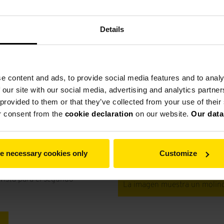
illones de toneladas anuales.
Details
os molinos del tipo MVR 5000
os con una tasa de producción
a de 3250 cm²/g (según
 cemento, se ha elegido un
e content and ads, to provide social media features and to analy
 de rendimiento garantizada
 our site with our social media, advertising and analytics partn
90 µm.
 provided to them or that they’ve collected from your use of thei
LS para cada uno de los tres
r consent from the
cookie declaration
on our website.
Our data
tista general chino Hefei
e necessary cookies only
Customize
vista para el segundo
La imagen muestra un molin