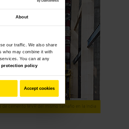
About
se our traffic. We also share
ers who may combine it with
r services. You can at any
 protection policy
Accept cookies
o de cemento MVR del mismo tamaño en la India