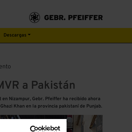
Descargas
mento
 MVR a Pakistán
en Nizampur, Gebr. Pfeiffer ha recibido ahora
Ghazi Khan en la provincia pakistaní de Punjab.