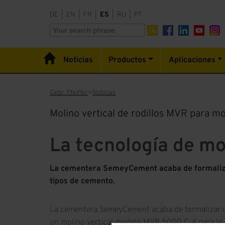
DE
|
EN
|
FR
|
ES
|
RU
|
PT
Noticias
Productos
Aplicaciones
Gebr. Pfeiffer
Noticias
Molino vertical de rodillos MVR para m
La tecnología de mo
La cementera SemeyCement acaba de formalizar
tipos de cemento.
La cementera SemeyCement acaba de formalizar un
un molino vertical modelo MVR 5000 C-4 para la m