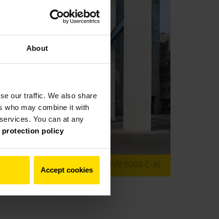
About
se our traffic. We also share
ers who may combine it with
r services. You can at any
 protection policy
o operativo del mismo tamaño (MVR 5000 C-4).
Accept cookies