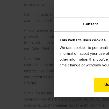
de cemento.
Este molino de última tecnología se instalará en 
a orillas del río Irtish, en la parte occidental de l
Consent
Con esta inversión, SemeyCement sigue dando pas
proyecto de modernización de la producción. El pr
This website uses cookies
internacional se cerró ya en agosto de 2020 y cul
We use cookies to personalis
con Gebr. Pfeiffer.
information about your use of
La redundancia activa ofrecida por los cuatro rod
other information that you’ve
usar el molino incluso con un número reducido de 
time change or withdraw you
empresa explotadora la garantía de una alta dispon
característica del MVR fue uno de los motivos par
Pfeiffer.
Us
El molino presenta una potencia motriz de 4000 
separador de alta eficiencia SLS 4500 BC. Su ren
incluso las 200 toneladas de cemento por hora.