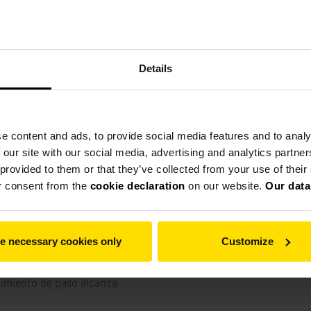
la planta de cemento de Semey
a ciudad de Semey.
Details
os adelante en su ambicioso
oceso de licitación
minó en la firma del contrato
e content and ads, to provide social media features and to analy
 our site with our social media, advertising and analytics partn
illos moledores, que permite
 provided to them or that they’ve collected from your use of thei
rodillos en marcha, ofrece a la
r consent from the
cookie declaration
on our website.
Our data
ibilidad de la planta. Esta
a apostar por la tecnología de
La imagen muestra un molin
e necessary cookies only
Customize
kW y estará equipado con un
dimiento de paso alcanza