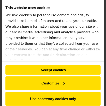
Los paquistaníes apuestan por la innovación, ya que con un
This website uses cookies
MVR 6300 C-6 han optado por la tecnología de molino
We use cookies to personalise content and ads, to
vertical más moderna disponible en el mercado para moler
provide social media features and to analyse our traffic.
cemento. El molino molerá 365 t/h OPC a una finura de
We also share information about your use of our site with
3200 cm²/g según Blaine y dispone de la doble redundancia
our social media, advertising and analytics partners who
®
activa, en el molino vertical de rodillos MVR y MultiDrive
,
may combine it with other information that you’ve
con la máxima disponibilidad técnica posible.
provided to them or that they’ve collected from your use
of their services. You can at any time change or withdraw
®
MultiDrive
está compuesto por cuatro unidades de
your consent from the
cookie declaration
on our
accionamiento autónomas y está equipada con una potencia
website.
Our data protection policy
de accionamiento total de 7800 kW.
Accept cookies
El molino MVR se suministrará en 2018.
Customize
Sinopsis
Use necessary cookies only
¿Tiene preguntas sobre nuestras