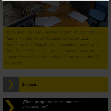
Президент компании Deccan Cement Ltd господин M.Б.
Раджу (Mr. M.B. Raju) передает господину Д.Д.
Ванджали (D.D. Wanjale), управляющему директору
Gebr. Pfeiffer Индия Письмо о заключении договора в
офисе Deccan Cement в Хайдерабаде 1 февраля 2021.
Также пр
Sinopsis
¿Tiene preguntas sobre nuestras
prestaciones?