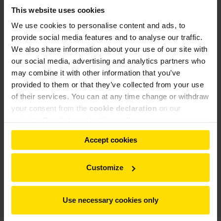
cualquier proporción.
This website uses cookies
Por su diseño, los molinos de carbón de Gebr. Pfeiffer no
We use cookies to personalise content and ads, to
requieren ningún accionamiento de régimen variable para el
provide social media features and to analyse our traffic.
molino, por lo que reducen los costes de inversión al no ser
We also share information about your use of our site with
necesario un convertidor de frecuencia para el cambio de
our social media, advertising and analytics partners who
carbón a coque de petróleo.
may combine it with other information that you’ve
provided to them or that they’ve collected from your use
La puesta en servicio de la molienda de carbón está prevista
of their services. You can at any time change or withdraw
para antes de la temporada de lluvias de 2022.
your consent from the
cookie declaration
on our
website.
Our data protection policy
Accept cookies
Customize
Use necessary cookies only